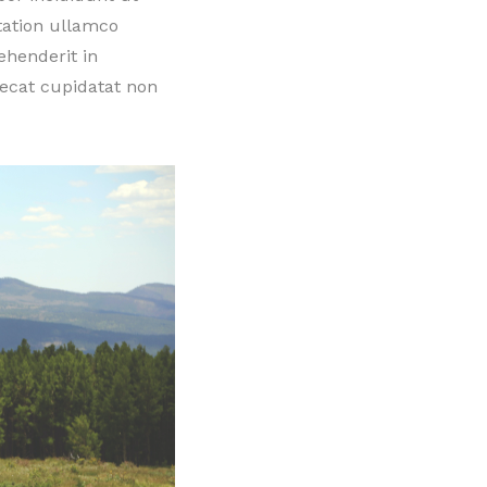
tation ullamco
ehenderit in
aecat cupidatat non