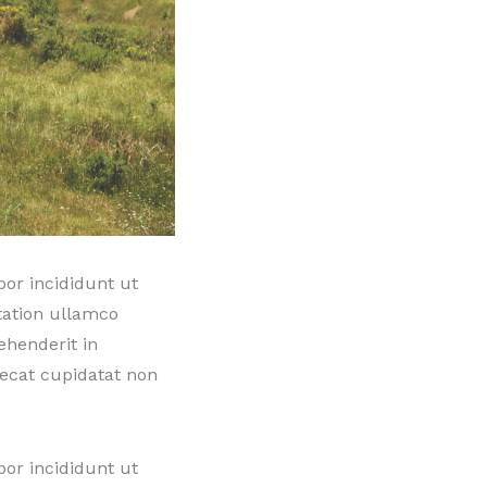
por incididunt ut
tation ullamco
ehenderit in
aecat cupidatat non
por incididunt ut