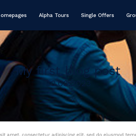
omepages
Alpha Tours
Single Offers
Gro
My first blog post
30.08.2023
it amet, consectetur adipiscing elit, sed do eiusmod tem