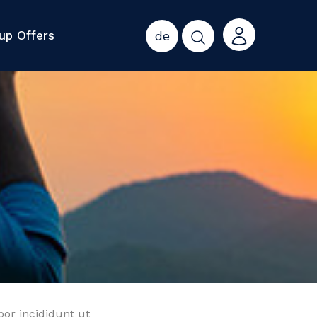
up Offers
de
por incididunt ut